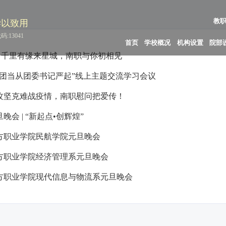
教
学以致用
:13041
首页
学校概况
机构设置
院部
| 千里有缘来星城，南职与你初相见
治团当从团委书记严起”线上主题交流学习会议
攻坚克难战疫情，南职慰问把爱传！
旦晚会 | “新起点•创辉煌”
方职业学院民航学院元旦晚会
方职业学院经济管理系元旦晚会
方职业学院现代信息与物流系元旦晚会