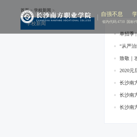
首页
>
学校新闻
>
自强不息
省内代码:4710
国标代码
学校新闻
单招季 
“从严
致敬｜
2020元
长沙南
长沙南
长沙南