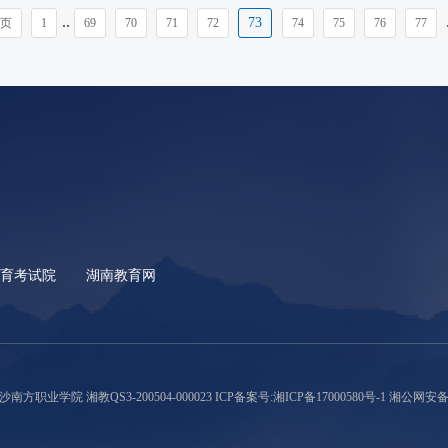
..
.
73
页
1
69
70
71
72
74
75
76
77
教育考试院
湖南教育网
沙南方职业学院 湘教QS3-200504-000023
ICP备案号:湘ICP备17000580号-1
湘公网安备 43