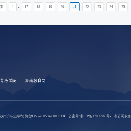
..
.
21
页
1
17
18
19
20
22
23
24
25
教育考试院
湖南教育网
沙南方职业学院 湘教QS3-200504-000023
ICP备案号:湘ICP备17000580号-1
湘公网安备 43