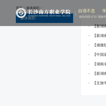
首页
>
媒体南职
>
自强不息
省内代码:4710
国标代码
媒体南职
【新湖
【新湖
【湘微
【中国
【湖南
【新湖
【文旅中