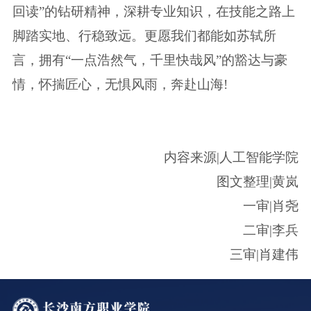
回读”的钻研精神，深耕专业知识，在技能之路上
脚踏实地、行稳致远。更愿我们都能如苏轼所
言，拥有“一点浩然气，千里快哉风”的豁达与豪
情，怀揣匠心，无惧风雨，奔赴山海!
内容来源|人工智能学院
图文整理|黄岚
一审|肖尧
二审|李兵
三审|肖建伟