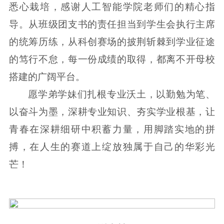
悉心栽培，感谢人工智能学院老师们的精心指
导。从班级团支书的责任担当到学生会执行主席
的统筹历练，从科创赛场的披荆斩棘到学业征途
的笃行不怠，每一份成绩的取得，都离不开母校
搭建的广阔平台。
愿学弟学妹们扎根专业沃土，以勤勉为笔、
以奋斗为墨，深耕专业知识、夯实学业根基，让
青春在深耕细研中积蓄力量，用脚踏实地的拼
搏，在人生的赛道上绽放独属于自己的华彩光
芒！