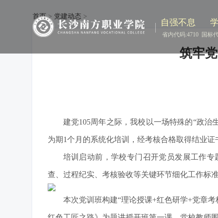
首页
>
党建动态
>
自强不息
省内代码:4710
国标代码
筑牢党
建党105周年之际，我校以一场特殊的“政治
为期1个月的系统化培训，经考核合格取得结业证
培训启动前，学校专门召开党员发展工作专
查、过程纪实、考核验收等关键环节细化工作标
本次党训班构建“理论授课+红色研学+党章
红色工匠之路》为题讲授开班第一课，党校教师