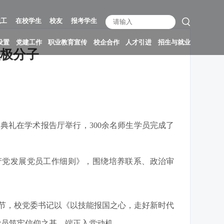
职工
在校学生
校友
报考学生
设置
党建工作
职业教育宣传
校企合作
人才引进
招生与就业
积极分子
业典礼在学术报告厅举行，300余名师生学员完成了
产党发展党员工作细则》，围绕培养联系、政治审
环节，校党委书记以《以技能报国之心，走好新时代
学员筑牢信仰之基、端正入党动机。