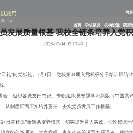
教
学以致用
:13041
首页
学校概况
机构设置
院部
员发展质量根基 我校全链条培养入党
2026-07-04 09:19:40 ｜
生日礼”向党献礼。7月1日，党校第44期入党积极分子培训班结
书。
题会，组织各党支部书记、专职组织员专题学习新版《中国共
准，从制度层面压实培养责任，夯实党员发展工作根基。
考核+日常评议”全链条培养模式，切实提升育人实效。理论授课
围绕党的创新理论、党章党规、青年使命等设置专题课程，帮助