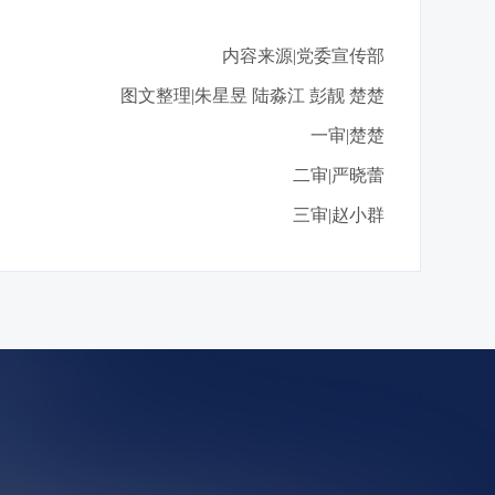
内容来源|党委宣传部
图文整理|朱星昱 陆淼江 彭靓 楚楚
一审|楚楚
二审|严晓蕾
三审|赵小群