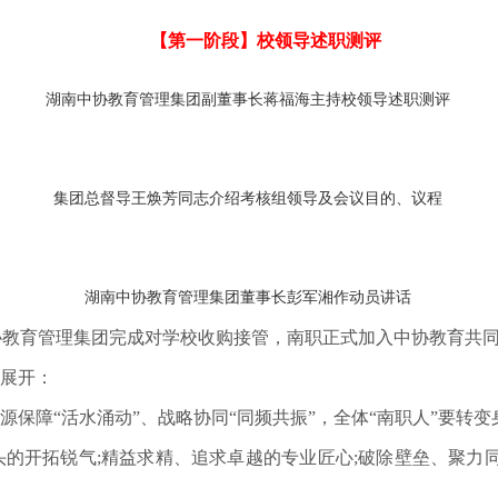
【第一阶段】校领导述职测评
湖南中协教育管理集团副董事长蒋福海主持校领导述职测评
集团总督导王焕芳同志介绍考核组领导及会议目的、议程
湖南中协教育管理集团董事长彭军湘作动员讲话
协教育管理集团完成对学校收购接管，南职正式加入中协教育共
心展开：
源保障“活水涌动”、战略协同“同频共振”，全体“南职人”要转
的开拓锐气;精益求精、追求卓越的专业匠心;破除壁垒、聚力