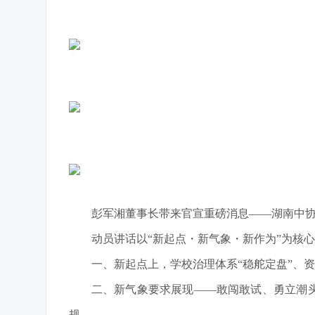
彭军湘董事长带来官宣重磅消息——湖南中
动员讲话以“新起点・新气象・新作为”为核
一、新起点上，学校治理体系“稳舵定盘”、资
二、新气象要求展现——敢闯敢试、勇立潮头
规。