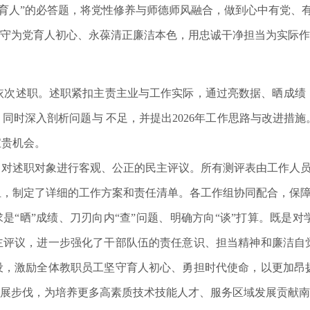
党育人”的必答题，将党性修养与师德师风融合，做到心中有党、
坚守为党育人初心、永葆清正廉洁本色，用忠诚干净担当为实际
责人依次述职。述职紧扣主责主业与工作实际，通过亮数据、晒成
同时深入剖析问题与 不足，并提出2026年工作思路与改进措
宝贵机会。
，对述职对象进行客观、公正的民主评议。所有测评表由工作人
组，制定了详细的工作方案和责任清单。各工作组协同配合，保
求是“晒”成绩、刀刃向内“查”问题、明确方向“谈”打算。既是
主评议，进一步强化了干部队伍的责任意识、担当精神和廉洁自
设，激励全体教职员工坚守育人初心、勇担时代使命，以更加昂
发展步伐，为培养更多高素质技术技能人才、服务区域发展贡献