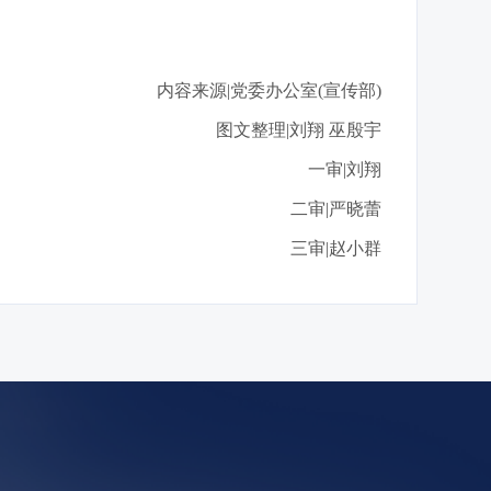
内容来源|党委办公室(宣传部)
图文整理|刘翔 巫殷宇
一审|刘翔
二审|严晓蕾
三审|赵小群