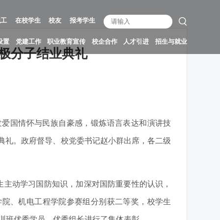
职工
在校学生
校友
报考学生
设置
党建工作
职业教育宣传
校企合作
人才引进
招生与就业
积极分子结业典礼
发爱国情怀与民族自豪感，锻炼语言表达和演讲技
业典礼。政府督导、校党委书记赵小群出席，各二级
生主动学习国防知识，加深对国防重要性的认识，
学院、机电工程学院参赛组分别获二等奖，校学生
党训班优秀学员、优秀组长进行了集体表彰。