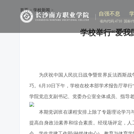
首页
>
学校新闻
>
自强不息
省内代码:4710
国标代码
学校举行“爱我
为庆祝中国人民抗日战争暨世界反法西斯战
巧。6月10日下午，学校在校本部学术报告厅举
学院党总支副书记、党委办公室全体成员、指导老
本期党训班在课程安排上除了专题理论学习
提高自身政治素养和综合素质。经现场评定，人
会、学生党建工作部(融媒体中心)、教育与体育