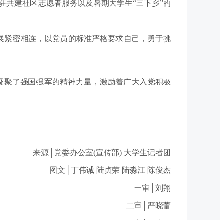
驻共建社区志愿者服务以及暑期大学生“三下乡”的
展紧密相连，以党员的标准严格要求自己，勇于挑
凝聚了强国强军的精神力量，激励着广大入党积极
来源│党委办公室(宣传部) 大学生记者团
图文│丁伟诚 陆贞荣 陆淼江 陈俊杰
一审│刘翔
二审│严晓蕾