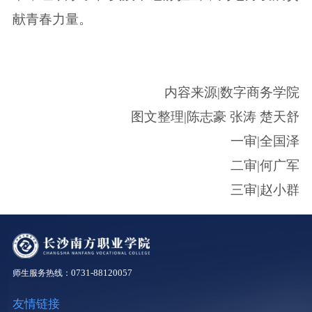
献青春力量。
内容来源|数字商务学院
图文整理|陈志豪 张涛 楚天舒
一审|全国泽
二审|何广军
三审|赵小群
0731-88120057
师生服务热线：
友情链接