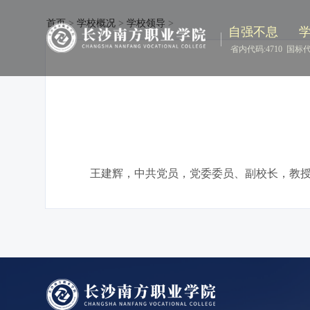
首页
>
学校概况
>
学校领导
>
自强不息
省内代码:4710
国标代码
王建辉，中共党员，党委委员、副校长，教