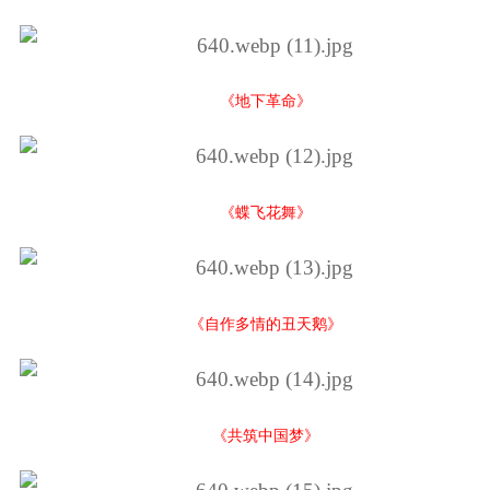
《地下革命》
《蝶飞花舞》
《自作多情的丑天鹅》
《共筑中国梦》