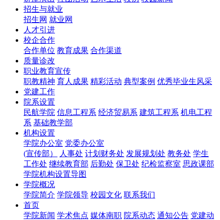
招生与就业
招生网
就业网
人才引进
校企合作
合作单位
教育成果
合作渠道
质量诊改
职业教育宣传
职教精神
育人成果
精彩活动
典型案例
优秀毕业生风采
党建工作
院系设置
民航学院
信息工程系
经济贸易系
建筑工程系
机电工程
系
基础教学部
机构设置
学院办公室
党委办公室
(宣传部）
人事处
计划财务处
发展规划处
教务处
学生
工作处
继续教育部
后勤处
保卫处
纪检监察室
思政课部
学院机构设置导图
学院概况
学院简介
学院领导
校园文化
联系我们
首页
学院新闻
学术焦点
媒体南职
院系动态
通知公告
党建动