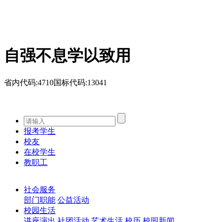
自强不息
学以致用
省内代码:4710
国标代码:13041
报考学生
校友
在校学生
教职工
社会服务
部门职能
公益活动
校园生活
讲座演出
社团活动
艺术生活
校历
校园新闻